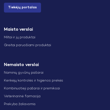
Tiekėjų portalas
Maisto verslai
Miltai ir jų produktai
Greitai paruošiami produktai
Nemaisto verslai
Naminių gyvūnų pašarai
Kenkėjų kontrolės ir higienos prekės
Kombinuotieji pašarai ir premiksai
Veterinarinė farmacija
Prekyba žaliavomis