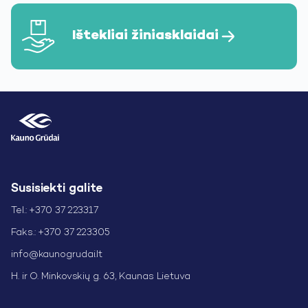
Ištekliai žiniasklaidai
Susisiekti galite
Tel.: +370 37 223317
Faks.: +370 37 223305
info@kaunogrudai.lt
H. ir O. Minkovskių g. 63, Kaunas Lietuva