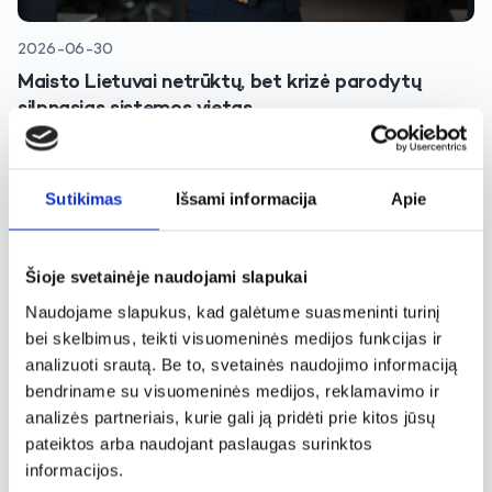
2026-06-30
Maisto Lietuvai netrūktų, bet krizė parodytų
silpnąsias sistemos vietas
Skaityti
Sutikimas
Išsami informacija
Apie
Šioje svetainėje naudojami slapukai
Naudojame slapukus, kad galėtume suasmeninti turinį
bei skelbimus, teikti visuomeninės medijos funkcijas ir
analizuoti srautą. Be to, svetainės naudojimo informaciją
bendriname su visuomeninės medijos, reklamavimo ir
analizės partneriais, kurie gali ją pridėti prie kitos jūsų
2026-06-25
pateiktos arba naudojant paslaugas surinktos
informacijos.
Vien „be cukraus“ nebepakanka: maisto lentynose