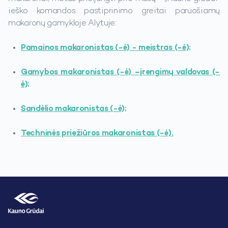
ieško komandos pastiprinimo greitai paruošiamų
makaronų gamykloje Alytuje:
Pamainos makaronistas (-ė) - meistras (-ė);
Gamybos makaronistas (-ė) –įrengimų valdovas (-
ė);
Sandėlio makaronistas (-ė);
Techninės priežiūros makaronistas (-ė).