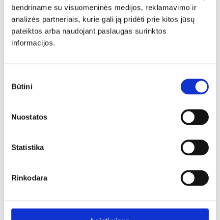
bendriname su visuomeninės medijos, reklamavimo ir
Operatorių (-ę) - gamybos darbininką (-ę)
analizės partneriais, kurie gali ją pridėti prie kitos jūsų
(Alytus);
pateiktos arba naudojant paslaugas surinktos
Vyr. sandėlininką (-ę) (Alytus);
informacijos.
Ekstruduotoją (Alytus);
Pamainos kokybininką (-ę) - gamybos darbininką (-
Sutikimo
Būtini
ę) (Alytus);
pasirinkimas
Vyr. operatorių (-ę) (Linksmakalnyje);
Nuostatos
Operatorių (-ę) - kepėją (Linksmakalnis);
Pamainos kokybininką (-ę) (Alytus);
Statistika
Rinkodara