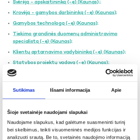
Svėrėją - apskaitininką (-ę) (Kaunas);
;
Krovėją - gamybos darbininką (-ę) (Kaunas);
Gamybos technologą (-ę) (Kaunas);
Tiekimo grandinės duomenų administravimo
specialistą (-ę) (Kaunas);
Klientų aptarnavimo vadybininką (-ę) (Kaunas);
Statybos projektų vadovą (-ę) (Kaunas);
Projektų vadovą (-ę) (Kaunas);
B2B marketingo vadybininką (-ę) (Kaunas);
Sutikimas
Išsami informacija
Apie
Procesų specialistą (-ę) (Alytus);
Elektriką (ę) - automatiką (-ę) (Alytus);
Šioje svetainėje naudojami slapukai
Gamybos darbininką (-ę) (Alytus);
Naudojame slapukus, kad galėtume suasmeninti turinį
Fasavimo operatorių (-ę) (Alytus);
bei skelbimus, teikti visuomeninės medijos funkcijas ir
analizuoti srautą. Be to, svetainės naudojimo informaciją
Pamainos meistrą (-ę) (Alytus);