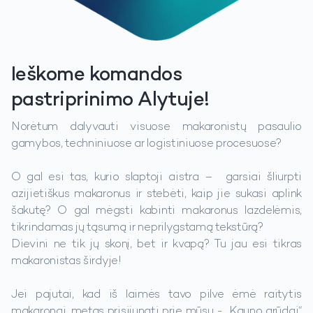
Ieškome komandos
pastriprinimo Alytuje!
Norėtum dalyvauti visuose makaronistų pasaulio
gamybos, techniniuose ar logistiniuose procesuose?
O gal esi tas, kurio slaptoji aistra – garsiai šliurpti
azijietiškus makaronus ir stebėti, kaip jie sukasi aplink
šakutę? O gal mėgsti kabinti makaronus lazdelėmis,
tikrindamas jų tąsumą ir neprilygstamą tekstūrą?
Dievini ne tik jų skonį, bet ir kvapą? Tu jau esi tikras
makaronistas širdyje!
Jei pajutai, kad iš laimės tavo pilve ėmė raitytis
makaronai, metas prisijungti prie mūsų - „Kauno grūdai“