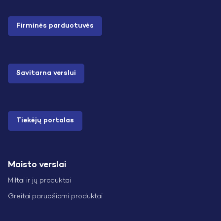
Firminės parduotuvės
Savitarna verslui
Tiekėjų portalas
Maisto verslai
Miltai ir jų produktai
Greitai paruošiami produktai