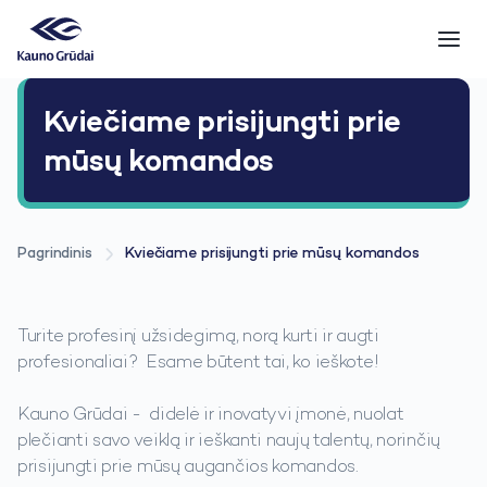
Kviečiame prisijungti prie
mūsų komandos
Pagrindinis
Kviečiame prisijungti prie mūsų komandos
Turite profesinį užsidegimą, norą kurti ir augti
profesionaliai? Esame būtent tai, ko ieškote!
Kauno Grūdai - didelė ir inovatyvi įmonė, nuolat
plečianti savo veiklą ir ieškanti naujų talentų, norinčių
prisijungti prie mūsų augančios komandos.