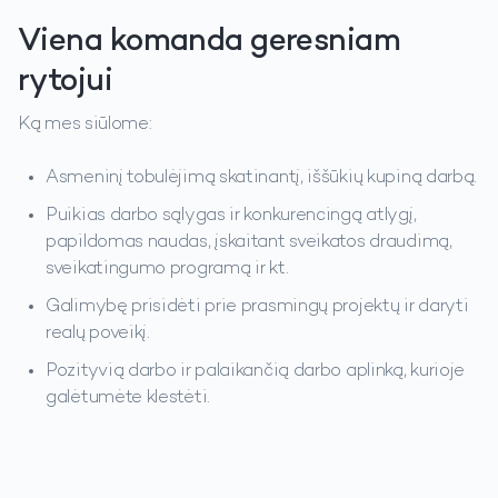
Viena komanda geresniam
rytojui
Ką mes siūlome:
Asmeninį tobulėjimą skatinantį, iššūkių kupiną darbą.
Puikias darbo sąlygas ir konkurencingą atlygį,
papildomas naudas, įskaitant sveikatos draudimą,
sveikatingumo programą ir kt.
Galimybę prisidėti prie prasmingų projektų ir daryti
realų poveikį.
Pozityvią darbo ir palaikančią darbo aplinką, kurioje
galėtumėte klestėti.