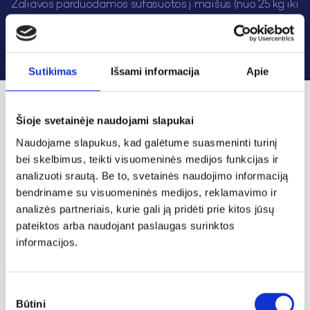
Žaliavos parduodamos sufasuotos į maišus (nuo 25 kg iki
1 t) arba nefasuotos.
Sutikimas
Išsami informacija
Apie
Šioje svetainėje naudojami slapukai
Naudojame slapukus, kad galėtume suasmeninti turinį
bei skelbimus, teikti visuomeninės medijos funkcijas ir
analizuoti srautą. Be to, svetainės naudojimo informaciją
bendriname su visuomeninės medijos, reklamavimo ir
analizės partneriais, kurie gali ją pridėti prie kitos jūsų
pateiktos arba naudojant paslaugas surinktos
informacijos.
Sutikimo
Būtini
pasirinkimas