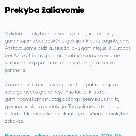
Prekyba žaliavomis
Vykdome prekybą žaliavomis pašarų ir premiksų
gamintojams bei paukščių, galvijų ir kiaulių augintojams.
Atstovaujame didžiausius žaliavų gamintojus iš Europos
bei Azijos. Lietuvoje ir tarptautinėse rinkose esame
vertinami kaip patikimas žaliavų tiekėjas ir verslo
partneris.
Žaliavas, kuriomis prekiaujame, taip pat naudojame
savo gamybos grandinėje „nuo lauko iki stalo“,
gamindami kombinuotąjį pašarą ir premiksus ir kitą,
gyvūnams skirtą produkciją. Tad galime užtikrinti, kad
siūlome tik kruopščiai patikrintas, aukščiausios kokybės
žaliavas.