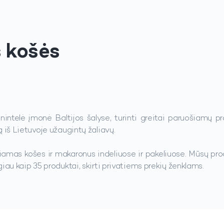
 košės
nintelė įmonė Baltijos šalyse, turinti greitai paruošiamų p
ą iš Lietuvoje užaugintų žaliavų.
amas košes ir makaronus indeliuose ir pakeliuose. Mūsų pro
iau kaip 35 produktai, skirti privatiems prekių ženklams.