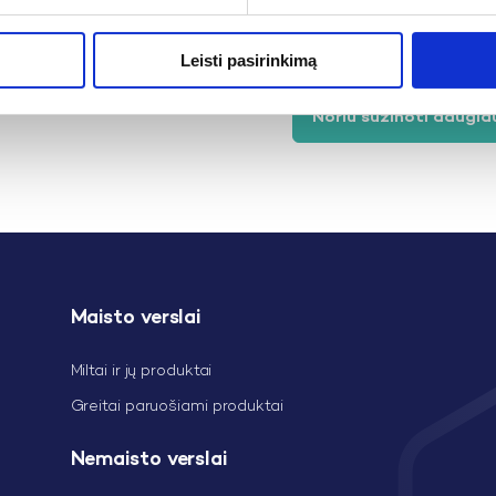
tačiau išlaikyti sotumą i
skonių košes, 2 iš jų – be
Leisti pasirinkimą
Noriu sužinoti daugia
Maisto verslai
Miltai ir jų produktai
Greitai paruošiami produktai
Nemaisto verslai