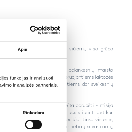
nį – košes – galima rinktis iš siūlomų viso grūdo
Apie
r kuskuso.
 „Rakto skylute“ – sveikatai palankesnių maisto
 linija „Dairy free“ skirta netoleruojantiems laktozės
os funkcijas ir analizuoti
 pridėtinio cukraus – ieškantiems dar sveikesnių
imo ir analizės partneriais,
s indelyje, kuriuos lengva ir greita paruošti - misija
Rinkodara
ršto vandens. Košėmis galima pasistiprinti bet kur:
elionėje, žygyje… Šios košės puikiai tinka visiems,
žinti cukraus kiekį, laktozės ir riebalų suvartojimą,