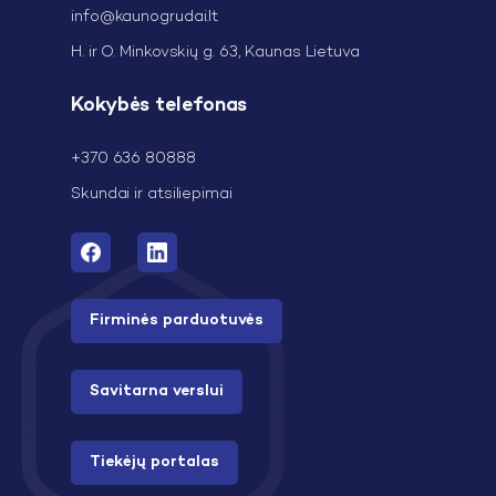
info@kaunogrudai.lt
H. ir O. Minkovskių g. 63, Kaunas Lietuva
Kokybės telefonas
+370 636 80888
Skundai ir atsiliepimai
Firminės parduotuvės
Savitarna verslui
Tiekėjų portalas