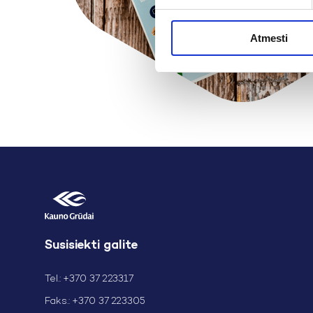
Atmesti
Susisiekti galite
Tel.: +370 37 223317
Faks.: +370 37 223305