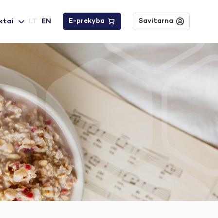
ktai
LT
EN
E-prekyba
Savitarna