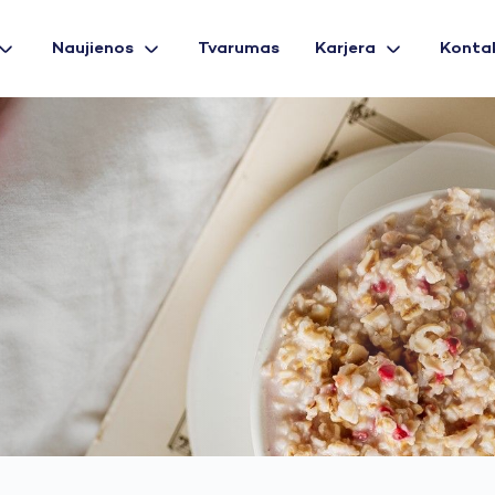
Naujienos
Tvarumas
Karjera
Konta