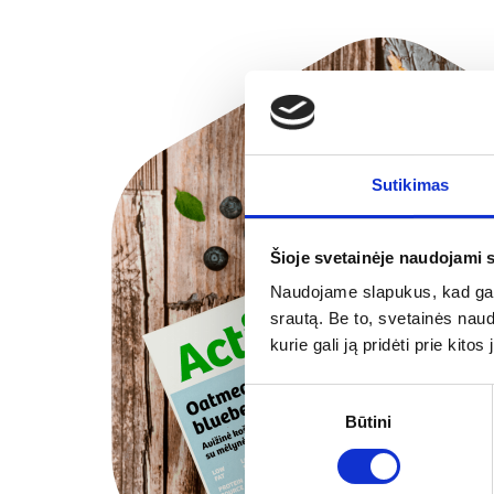
Sutikimas
Šioje svetainėje naudojami 
Naudojame slapukus, kad galė
srautą. Be to, svetainės nau
kurie gali ją pridėti prie kit
Sutikimo
Būtini
pasirinkimas