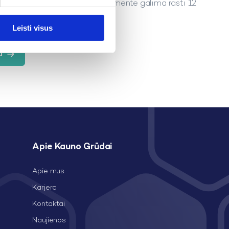
lgiau (net iki 4 valandų). Asortimente galima rasti 12
 pridėtinio cukraus!
Leisti visus
u
Apie Kauno Grūdai
Apie mus
Karjera
Kontaktai
Naujienos