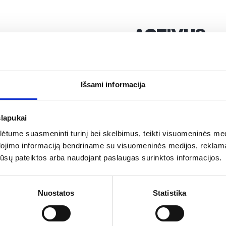
ACTIVUS
Tavo energijos šaltinis!
Dietinių skaidulų šalti
Išsami informacija
avižinių dribsnių, grikių a
slapukai
Produkcija paženklinta
produktų ženklu. Produktų
tume suasmeninti turinį bei skelbimus, teikti visuomeninės medij
ar veganams, o košės be
dojimo informaciją bendriname su visuomeninės medijos, reklamav
mitybos sprendimų.
os jūsų pateiktos arba naudojant paslaugas surinktos informacijos.
Sveiki pusryčiai ar pietū
Nuostatos
Statistika
įmanoma! Prireiks tik ka
darbe, namie, gamtoje, k
norintiems mityboje suma