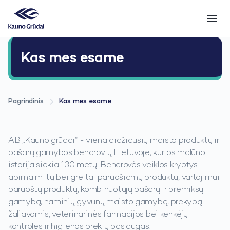
Kas mes esame
Pagrindinis
Kas mes esame
AB „Kauno grūdai“ - viena didžiausių maisto produktų ir
pašarų gamybos bendrovių Lietuvoje, kurios malūno
istorija siekia 130 metų. Bendrovės veiklos kryptys
apima miltų bei greitai paruošiamų produktų, vartojimui
paruoštų produktų, kombinuotųjų pašarų ir premiksų
gamybą, naminių gyvūnų maisto gamybą, prekybą
žaliavomis, veterinarinės farmacijos bei kenkėjų
kontrolės ir higienos prekių paslaugas.