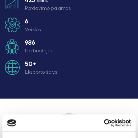
425 mln.
Pardavimo pajamos
6
Veiklos
986
Darbuotojai
50+
Eksporto šalys