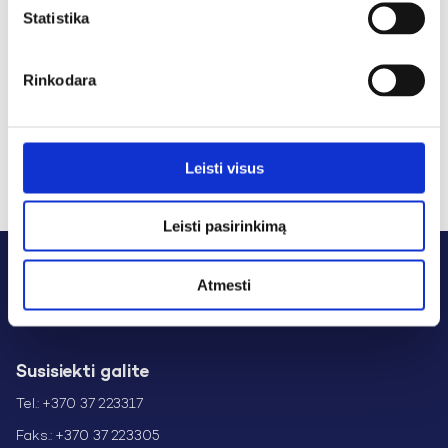
Vizija
Statistika
Efektyviai integruota, tvariai veikianti,
inovatyvi maisto gamybos lyderė
Rinkodara
Vertybės
Judėti pirmyn, būti atsakingiems, džiaugtis
kartu, veikti sumaniai
Leisti visus
Leisti pasirinkimą
Atmesti
Susisiekti galite
Tel.: +370 37 223317
Faks.: +370 37 223305