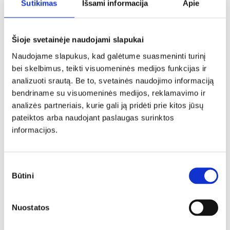
Sutikimas
Išsami informacija
Apie
Šioje svetainėje naudojami slapukai
Naudojame slapukus, kad galėtume suasmeninti turinį
bei skelbimus, teikti visuomeninės medijos funkcijas ir
analizuoti srautą. Be to, svetainės naudojimo informaciją
bendriname su visuomeninės medijos, reklamavimo ir
analizės partneriais, kurie gali ją pridėti prie kitos jūsų
pateiktos arba naudojant paslaugas surinktos
informacijos.
Sutikimo
Būtini
pasirinkimas
Misija
Nuostatos
Geresnis maistas geresnei ateičiai