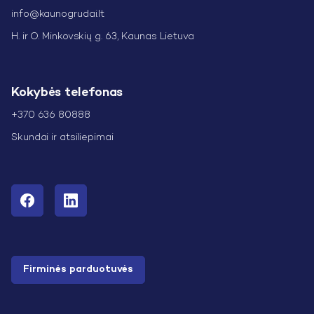
info@kaunogrudai.lt
H. ir O. Minkovskių g. 63, Kaunas Lietuva
Kokybės telefonas
+370 636 80888
Skundai ir atsiliepimai
Firminės parduotuvės