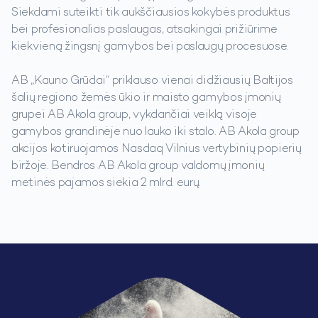
Siekdami suteikti tik aukščiausios kokybės produktus
bei profesionalias paslaugas, atsakingai prižiūrime
kiekvieną žingsnį gamybos bei paslaugų procesuose.
AB „Kauno Grūdai“ priklauso vienai didžiausių Baltijos
šalių regiono žemės ūkio ir maisto gamybos įmonių
grupei AB Akola group, vykdančiai veiklą visoje
gamybos grandinėje nuo lauko iki stalo. AB Akola group
akcijos kotiruojamos Nasdaq Vilnius vertybinių popierių
biržoje. Bendros AB Akola group valdomų įmonių
metinės pajamos siekia 2 mlrd. eurų.