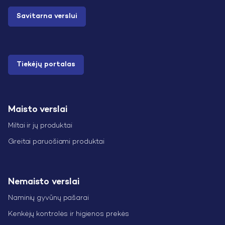
Savitarna verslui
Tiekėjų portalas
Maisto verslai
Miltai ir jų produktai
Greitai paruošiami produktai
Nemaisto verslai
Naminių gyvūnų pašarai
Kenkėjų kontrolės ir higienos prekės