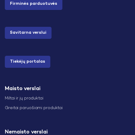
Firminės parduotuvės
Savitarna verslui
Tiekėjų portalas
Maisto verslai
Miltai ir jų produktai
Greitai paruošiami produktai
Nemaisto verslai