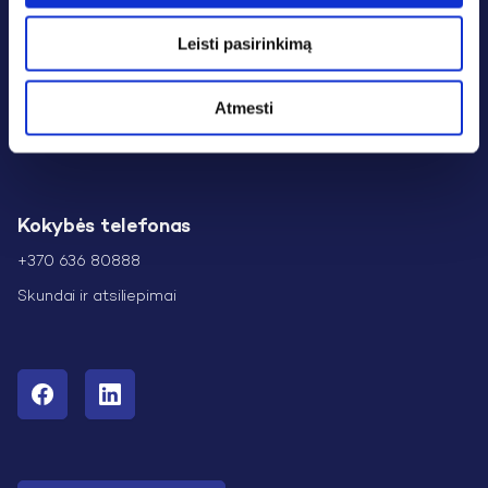
Susisiekti galite
Tel.: +370 37 223317
Leisti pasirinkimą
Faks.: +370 37 223305
info@kaunogrudai.lt
Atmesti
H. ir O. Minkovskių g. 63, Kaunas Lietuva
Kokybės telefonas
+370 636 80888
Skundai ir atsiliepimai