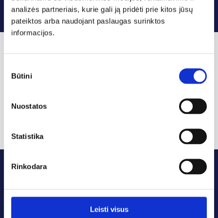
analizės partneriais, kurie gali ją pridėti prie kitos jūsų
pateiktos arba naudojant paslaugas surinktos
informacijos.
Learn more about our instant
Sutikimo
noodles
Būtini
pasirinkimas
Instant noodles catalogue 2026
Nuostatos
Statistika
Rinkodara
Leisti visus